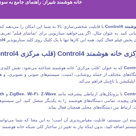
خانه هوشمند شیراز: راهنمای جامع به سو
وشمند
Control4
با قابلیت شخصی‌سازی بالا به شما این امکان را می‌دهند که با
کنید. به عنوان مثال، اگر می‌خواهید سناریویی برای “تماشای فیلم” تعریف کنید
پخش فیلم فعال کنید، همه این کارها تنها با یک کلیک روی کلید سناریوپذیر
ol4
خانه هوشمند Control4 (
قلب مرکزی Control4)
Contr
که به عنوان “قلب مرکزی” خانه هوشمند شناخته می‌شود، نقش کلیدی در
ستگاه‌های مختلف از جمله روشنایی، امنیت، سیستم‌های صوتی و تصویری، و
پلیکیشن یا تاچ‌پنل فراهم می‌کند.
Contr
با پروتکل‌های ارتباطی پیشرفته مانند
Z-Wave
،
Wi-Fi
،
ZigBee
و
th
‌های پیچیده، تمامی دستگاه‌های هوشمند را به یکدیگر متصل کنید. این سیستم
 ارتباط بین دستگاه‌های محلی همچنان فعال بماند.
ته این سیستم، قابلیت مقیاس‌پذیری آن است؛ به این معنا که شما می‌توانید
یستم اضافه کنید، بدون اینکه نیاز به تغییر در ساختار کلی شبکه خانه هوشمند خ