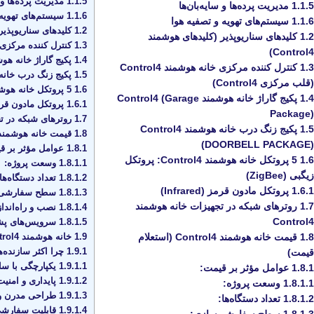
1.1.5
مدیریت پرده‌ها و س
1.1.5
مدیریت پرده‌ها و سایه‌بان‌ها
1.1.6
سیستم‌های تهویه 
1.1.6
سیستم‌های تهویه و تصفیه هوا
1.2
کلیدهای سناریوپذیر (کلی
1.2
کلیدهای سناریوپذیر (کلیدهای هوشمند
1.3
کنترل کننده مرکزی خانه هوشمند rol4
Control4)
1.4
پکیج گاراژ خانه هوشمند (Garage Package
1.3
کنترل کننده مرکزی خانه هوشمند Control4
1.5
پکیج زنگ درب خانه هوشمند LL PACKAGE
(قلب مرکزی Control4)
1.6
5 پروتکل خانه هوشمند Control4: پروتکل زیگبی (ZigBee)
1.4
پکیج گاراژ خانه هوشمند Control4 (Garage
1.6.1
پروتکل مادون قرمز (ared
Package)
1.7
روترهای شبکه در تجهیز
1.5
پکیج زنگ درب خانه هوشمند Control4
1.8
قیمت خانه هوشمند Control4 (استعلام قیم
(DOORBELL PACKAGE)
1.8.1
عوامل مؤثر بر ق
1.6
5 پروتکل خانه هوشمند Control4: پروتکل
1.8.1.1
وسعت پروژه:
زیگبی (ZigBee)
1.8.1.2
تعداد دستگاه‌ها:
1.6.1
پروتکل مادون قرمز (Infrared)
1.8.1.3
سطح سفارشی‌
1.7
روترهای شبکه در تجهیزات خانه هوشمند
1.8.1.4
نصب و راه‌انداز
Control4
1.8.1.5
سرویس‌های پشتی
1.9
خانه هوشمند Control4 محصول کدام کشور است؟
1.8
قیمت خانه هوشمند Control4 (استعلام
1.9.1
چرا اکثر سازنده‌ها و معمارا
قیمت)
1.9.1.1
یکپارچگی با سای
1.8.1
عوامل مؤثر بر قیمت:
1.9.1.2
پایداری و امنیت 
1.8.1.1
وسعت پروژه:
1.9.1.3
طراحی مدرن و 
1.8.1.2
تعداد دستگاه‌ها:
1.9.1.4
قابلیت سفارشی