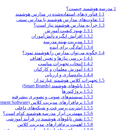
1
مدرسه هوشمند چیست؟
1.1
فناوری‌های استفاده‌شده در مدارس هوشمند
1.2
تفاوت‌های مدارس هوشمند با مدارس سنتی
1.3
چرا به مدارس هوشمند نیاز است؟
1.3.1
بهبود کیفیت آموزش
1.3.2
افزایش انگیزه دانش‌آموزان
1.3.3
مدیریت بهینه مدرسه
1.3.4
آمادگی برای آینده
1.4
چگونه می‌توان مدارس را هوشمند نمود؟
1.4.1
بررسی نیازها و تعیین اهداف
1.4.2
انتخاب تجهیزات مناسب
1.4.3
آموزش معلمان و کارکنان
1.4.4
پیاده‌سازی و ارزیابی
1.5
تجهیزات کلاس هوشمند عبارتند از:
1.5.1
تابلوهای هوشمند (Smart Boards)
1.5.2
پروژکتورها
1.5.3
سیستم‌های صوتی و تصویری پیشرفته
1.5.4
نرم‌افزارهای مدیریت کلاس (Classroom Management Software)
1.5.5
اینترنت پرسرعت و شبکه‌های داخلی
1.5.6
مهمترین ابزار مدرسه هوشمند کدام است؟
1.5.7
نقش تابلوهای هوشمند در فرآیند آموزشی
1.5.8
اهمیت نرم‌افزارهای مدیریت کلاس
1.5.9
زیرساخت‌های ارتباطی و اینترنت پرسرعت