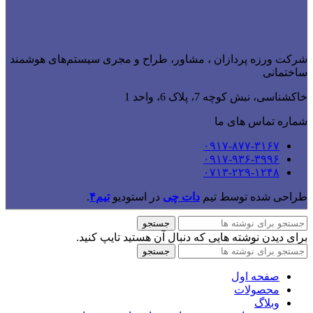
شرکت ورزه پردازان ، مشاور، طراح و مجری سیستم‌های هوشمند
ساختمانی
خاکشناسی، نبش کوچه 7، پلاک 6، واحد 1
شماره تماس های ما
۰۹۱۷-۸۷۷-۳۱۶۷
۰۹۱۷-۹۳۶-۳۹۹۶
۰۷۱۳-۲۲۹-۱۲۴۸
طراحی شده توسط تیم
دات چی
در
استودیو
تیم۴
.
جستجو
برای دیدن نوشته هایی که دنبال آن هستید تایپ کنید.
جستجو
صفحه اول
محصولات
وبلاگ