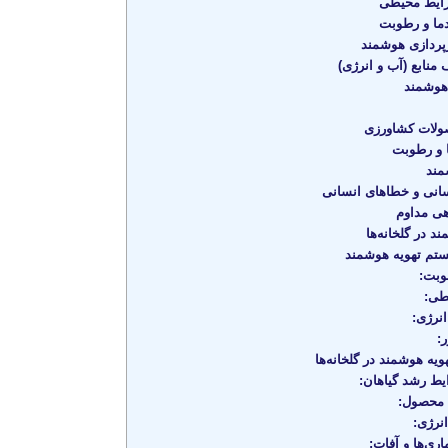
ایط محیطی
ما و رطوبت
پردازی هوشمند
منابع (آب و انرژی)
هوشمند
ولات کشاورزی
 و رطوبت
مند
نی و خطاهای انسانی
هی مداوم
 در گلخانه‌ها
تم تهویه هوشمند
وبت:
طی:
نرژی:
:
یه هوشمند در گلخانه‌ها
یط رشد گیاهان:
 محصول:
رژی:
ی‌ها و آفات: