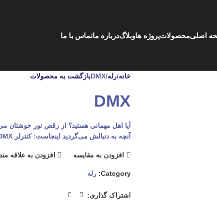
ه اصلی
محصولات
پروژه ها
وبلاگ
درباره ما
تماس با ما
خانه
رله
DMX
بازگشت به محصولات
DMX
آیا اهل مهمانی هستید؟ از رقص نور خوشتان می‌آی
آنچه به دنبالش می‌گردید اینجاست: کنترلر TIS DMX. قطعه‌ای برای خلق نورپردازی‌های بدیع و زیبا.
افزودن به مقایسه
افزودن به علاقه من
Category:
رله
اشتراک گذاری: