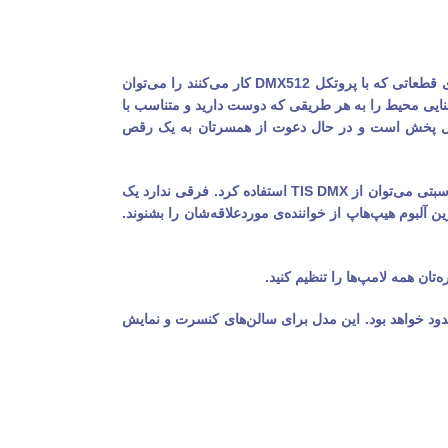
این کنترلر نه تنها چراغ‌ها را روشن و خاموش می‌کند و شدت روشنایی آنها را تنظیم می‌کند، بلکه قابلیت اجرای رنگ‌ها و افکت‌های گوناگون را نیز دارد. کلیه‌ی قطعاتی که با پروتکل DMX512 کار می‌کنند را می‌توان
سن بزرگ ندارد. شما قادر خواهید بود روشنایی محیط را به هر طریقی که دوست دارید و متناسب با
در حال پخش است و در حال دعوت از همسرتان به یک رقص
خبر خوب آن است که این کنترلر بسیاری از نورهای WRGB (سفید.قرمز.سبز.آبی) را نیز کنترل می‌کند. بنابراین در هر ساختمانی با هر نوع لامپی و در هر مناسبتی می‌توان از TIS DMX استفاده کرد. فرقی ندارد یک
 آلبوم هیپ‌هاپ از خواننده‌ی موردعلاقه‌شان را بشنوند.
TIS  اجرا کرد، قابلیت این قطعه در کنترل چراغ‌ها نامحدود خواهد بود. این مدل برای سالن‌‌های کنسرت و نمایش